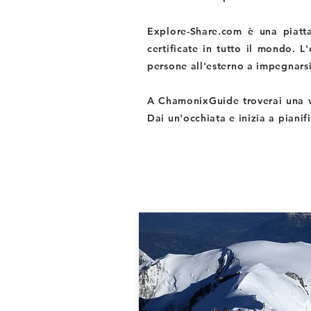
Explore-Share.com è una piatt
certificate in tutto il mondo. L
persone all'esterno a impegnarsi
A ChamonixGuide troverai una v
Dai un'occhiata e inizia a pianif
I NOSTRI TOUR