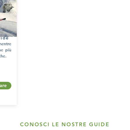
ride
mentre
he più
che.
zare
CONOSCI LE NOSTRE GUIDE