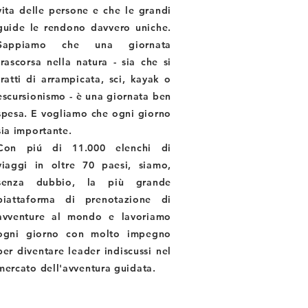
vita delle persone e che le grandi
guide le rendono davvero uniche.
Sappiamo che una giornata
trascorsa nella natura - sia che si
tratti di arrampicata, sci, kayak o
escursionismo - è una giornata ben
spesa. E vogliamo che ogni giorno
sia importante.
Con piú di 11.000 elenchi di
viaggi in oltre 70 paesi, siamo,
senza dubbio, la più grande
piattaforma di prenotazione di
avventure al mondo e lavoriamo
ogni giorno con molto impegno
per diventare leader indiscussi nel
mercato dell'avventura guidata.