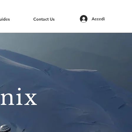
Accedi
uides
Contact Us
nix