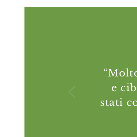
“Molto
e ci
stati c