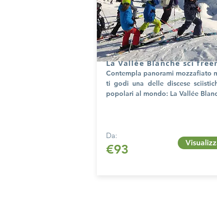
La Vallée Blanche sci free
Contempla panorami mozzafiato 
ti godi una delle discese sciistic
popolari al mondo: La Vallée Blan
Da:
Visualiz
€93