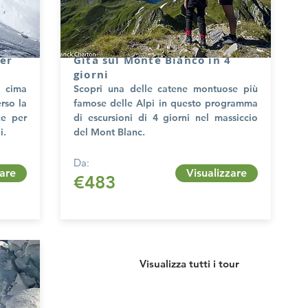
per
Gita sul Monte Bianco in 4
giorni
a cima
Scopri una delle catene montuose più
rso la
famose delle Alpi in questo programma
ce per
di escursioni di 4 giorni nel massiccio
i.
del Mont Blanc.
Da:
zare
Visualizzare
€483
Visualizza tutti i tour