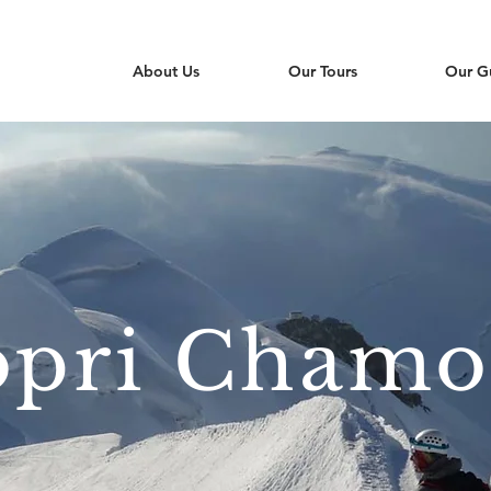
About Us
Our Tours
Our G
opri Chamo