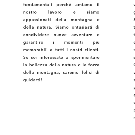
fondamentali perché amiamo il
nostro lavoro e siamo
appassionati della montagna e
della natura. Siamo entusiasti di
condividere nuove avventure e
garantire i momenti più
memorabili a tutti i nostri clienti.
Se sei interessato a sperimentare
la bellezza della natura e la forza
della montagna, saremo felici di
guidarti!