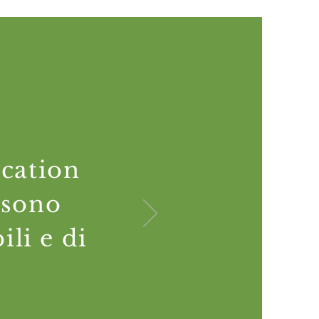
ocation
 sono
ili e di