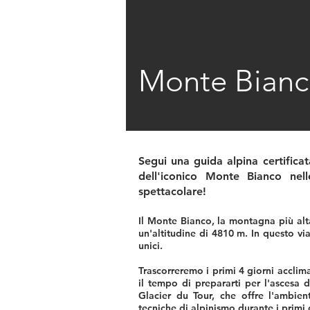
Monte Bianco
Segui una guida alpina certificat
dell'iconico Monte Bianco nell
spettacolare!
Il Monte Bianco, la montagna più alta 
un'altitudine di 4810 m. In questo via
unici.
Trascorreremo i primi 4 giorni acclima
il tempo di prepararti per l'ascesa 
Glacier du Tour, che offre l'ambien
tecniche di alpinismo durante i primi 